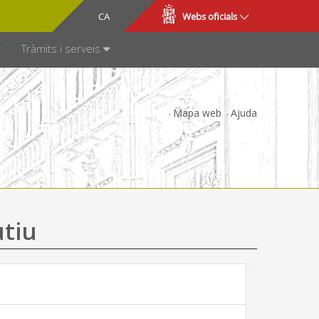
CA
ES
Webs oficials
SPARÈNCIA
Tràmits i serveis
Mapa web
Ajuda
utiu