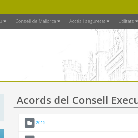
DE MALLORCA
MALLORCA.ES
TRAN
SEU ELECTRÒNICA
u
Consell de Mallorca
Accés i seguretat
Utilitats
Acords del Consell Exec
2015