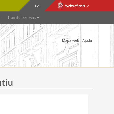
CA
ES
Webs oficials
SPARÈNCIA
Tràmits i serveis
Mapa web
Ajuda
utiu