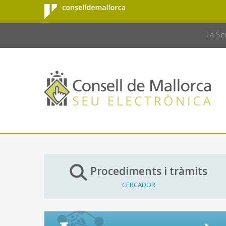
Consell de
Salta al contingut principal
CONSELL 
Mallorca
La Se
Procediments i tràmits
CERCADOR