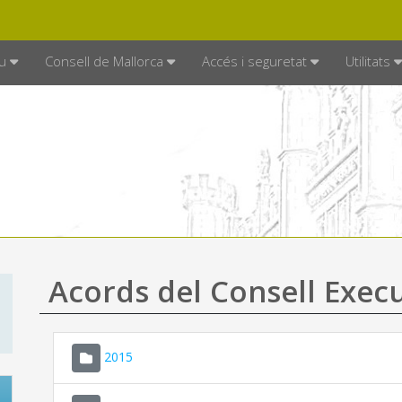
DE MALLORCA
MALLORCA.ES
TRAN
SEU ELECTRÒNICA
u
Consell de Mallorca
Accés i seguretat
Utilitats
Acords del Consell Exec
2015