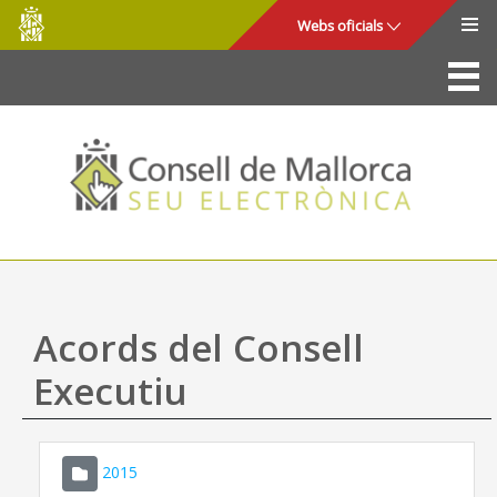
Consell
Salta al contingut principal
Webs oficials
de
Mallorca
La Seu
Consell de Mallorca
Accés i seguretat
Utilitats
Tràmits i serveis
Acords del Consell
Mapa web
Executiu
Ajuda
2015