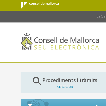
Consell de
Salta al contingut principal
CONSELL 
Mallorca
La Se
Procediments i tràmits
CERCADOR