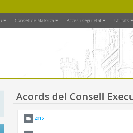
DE MALLORCA
MALLORCA.ES
TRAN
SEU ELECTRÒNICA
u
Consell de Mallorca
Accés i seguretat
Utilitats
Acords del Consell Exec
2015