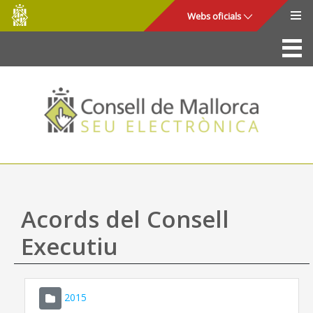
Consell
Salta al contingut principal
Webs oficials
de
Mallorca
La Seu
Consell de Mallorca
Accés i seguretat
Utilitats
Tràmits i serveis
Acords del Consell
Mapa web
Executiu
Ajuda
2015