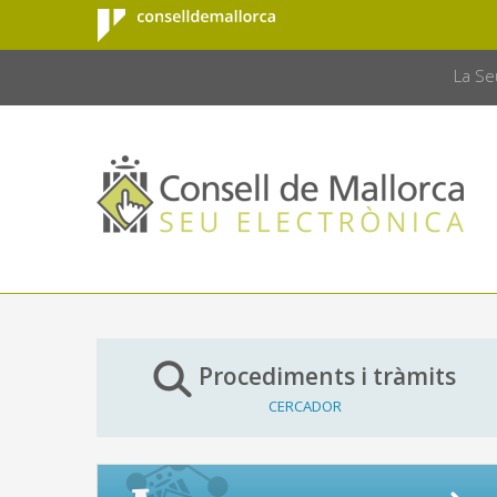
Consell de
Salta al contingut principal
CONSELL 
Mallorca
La Se
Procediments i tràmits
CERCADOR