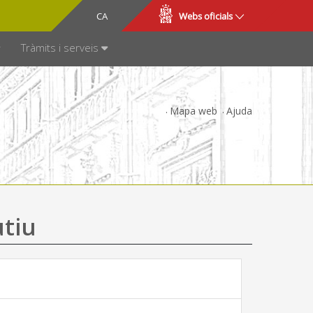
CA
ES
Webs oficials
SPARÈNCIA
Tràmits i serveis
Mapa web
Ajuda
utiu