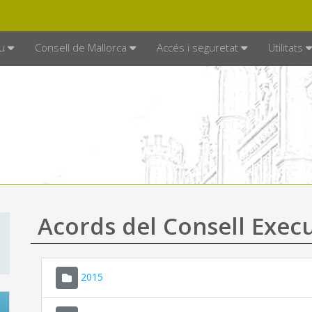
DE MALLORCA
MALLORCA.ES
TRAN
SEU ELECTRÒNICA
u
Consell de Mallorca
Accés i seguretat
Utilitats
Acords del Consell Exec
2015