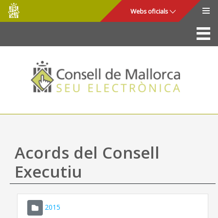
Consell
Salta al contingut principal
Webs oficials
de
Mallorca
La Seu
Consell de Mallorca
Accés i seguretat
Utilitats
Tràmits i serveis
Acords del Consell
Mapa web
Executiu
Ajuda
2015