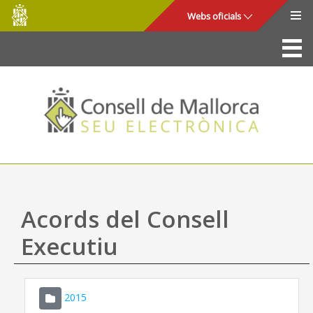
Consell
Salta al contingut principal
Webs oficials
de
Mallorca
La Seu
Consell de Mallorca
Accés i seguretat
Utilitats
Tràmits i serveis
Acords del Consell
Mapa web
Executiu
Ajuda
2015