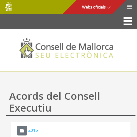
Consell
Salta al contingut principal
Webs oficials
de
Mallorca
La Seu
Consell de Mallorca
Accés i seguretat
Utilitats
Tràmits i serveis
Acords del Consell
Mapa web
Executiu
Ajuda
2015