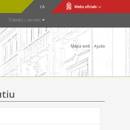
CA
ES
Webs oficials
SPARÈNCIA
Tràmits i serveis
Mapa web
Ajuda
utiu