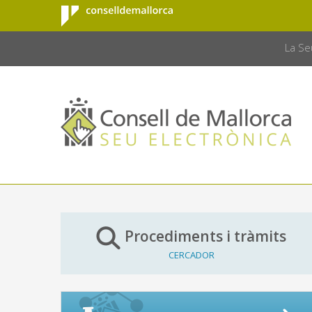
Consell de
Salta al contingut principal
CONSELL 
Mallorca
La Se
Procediments i tràmits
CERCADOR