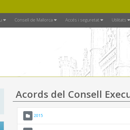
DE MALLORCA
MALLORCA.ES
TRAN
SEU ELECTRÒNICA
u
Consell de Mallorca
Accés i seguretat
Utilitats
Acords del Consell Exec
2015