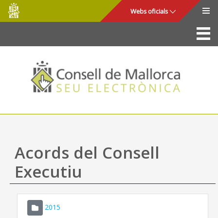
Consell
Salta al contingut principal
Webs oficials
de
Mallorca
La Seu
Consell de Mallorca
Accés i seguretat
Utilitats
Tràmits i serveis
Acords del Consell
Mapa web
Executiu
Ajuda
2015