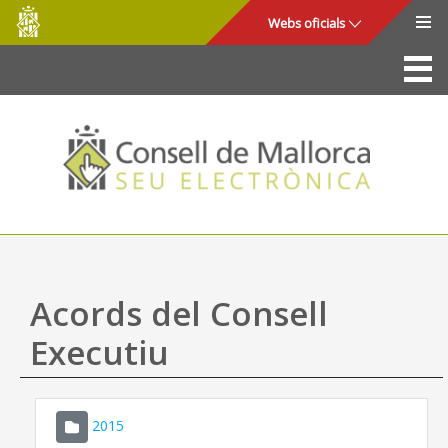
Consell
Salta al contingut principal
Webs oficials
de
Mallorca
La Seu
Consell de Mallorca
Accés i seguretat
Utilitats
Tràmits i serveis
Acords del Consell
Mapa web
Executiu
Ajuda
2015