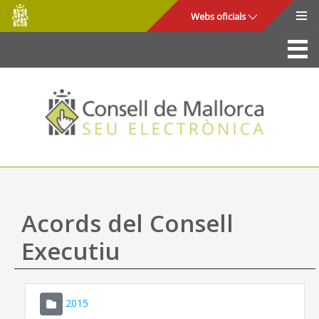
Consell
Salta al contingut principal
Webs oficials
de
Mallorca
La Seu
Consell de Mallorca
Accés i seguretat
Utilitats
Tràmits i serveis
Acords del Consell
Mapa web
Executiu
Ajuda
2015