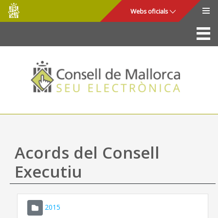
Consell
Salta al contingut principal
Webs oficials
de
Mallorca
La Seu
Consell de Mallorca
Accés i seguretat
Utilitats
Tràmits i serveis
Acords del Consell
Mapa web
Executiu
Ajuda
2015