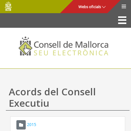
Consell
Salta al contingut principal
Webs oficials
de
Mallorca
La Seu
Consell de Mallorca
Accés i seguretat
Utilitats
Tràmits i serveis
Acords del Consell
Mapa web
Executiu
Ajuda
2015