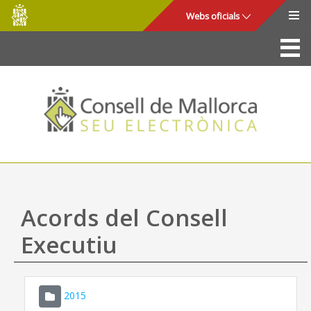
Consell
Salta al contingut principal
Webs oficials
de
Mallorca
La Seu
Consell de Mallorca
Accés i seguretat
Utilitats
Tràmits i serveis
Acords del Consell
Mapa web
Executiu
Ajuda
2015