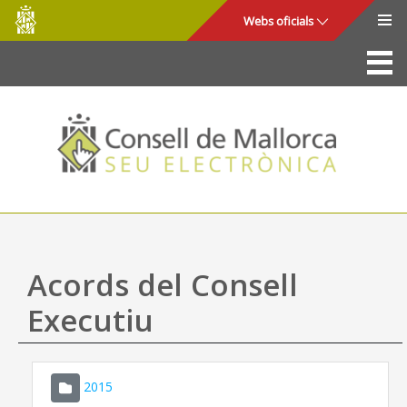
Consell
Salta al contingut principal
Webs oficials
de
Mallorca
La Seu
Consell de Mallorca
Accés i seguretat
Utilitats
Tràmits i serveis
Acords del Consell
Mapa web
Executiu
Ajuda
2015