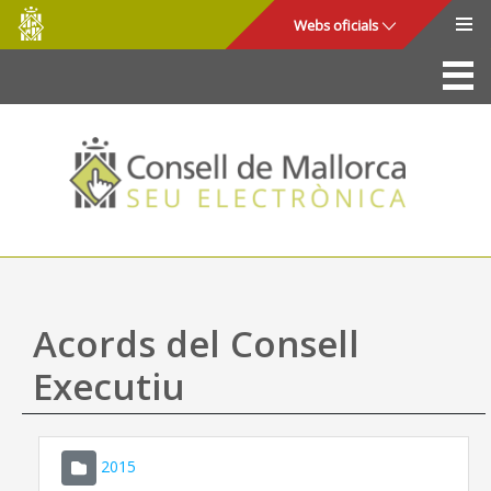
Consell
Salta al contingut principal
Webs oficials
de
Mallorca
La Seu
Consell de Mallorca
Accés i seguretat
Utilitats
Tràmits i serveis
Acords del Consell
Mapa web
Executiu
Ajuda
2015