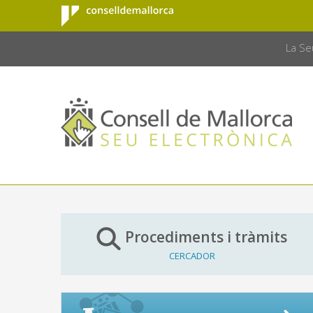
Consell de
Salta al contingut principal
CONSELL 
Mallorca
La Se
Procediments i tràmits
CERCADOR