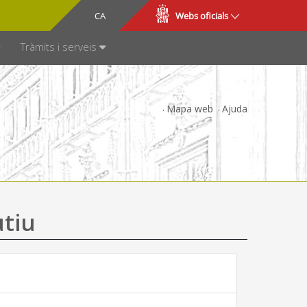
CA
ES
Webs oficials
SPARÈNCIA
Tràmits i serveis
Mapa web
Ajuda
utiu