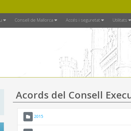
DE MALLORCA
MALLORCA.ES
TRAN
SEU ELECTRÒNICA
u
Consell de Mallorca
Accés i seguretat
Utilitats
Acords del Consell Exec
2015