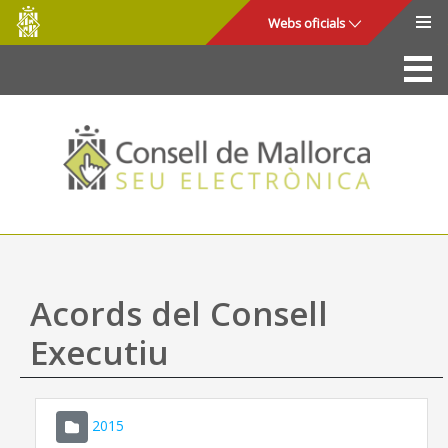
Consell
Salta al contingut principal
Webs oficials
de
Mallorca
La Seu
Consell de Mallorca
Accés i seguretat
Utilitats
Tràmits i serveis
Acords del Consell
Mapa web
Executiu
Ajuda
2015