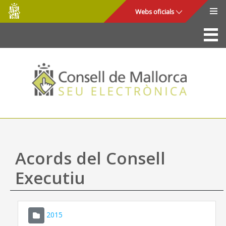
Consell
Salta al contingut principal
Webs oficials
de
Mallorca
La Seu
Consell de Mallorca
Accés i seguretat
Utilitats
Tràmits i serveis
Acords del Consell
Mapa web
Executiu
Ajuda
2015