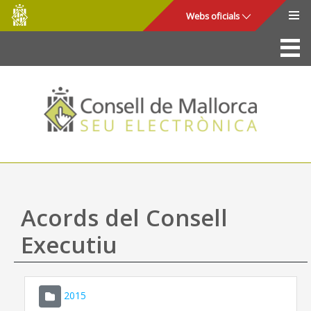
Consell
Salta al contingut principal
Webs oficials
de
Mallorca
La Seu
Consell de Mallorca
Accés i seguretat
Utilitats
Tràmits i serveis
Acords del Consell
Mapa web
Executiu
Ajuda
2015