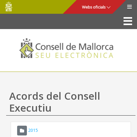
Consell
Salta al contingut principal
Webs oficials
de
Mallorca
La Seu
Consell de Mallorca
Accés i seguretat
Utilitats
Tràmits i serveis
Acords del Consell
Mapa web
Executiu
Ajuda
2015