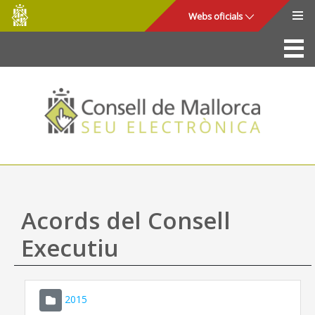
Consell
Salta al contingut principal
Webs oficials
de
Mallorca
La Seu
Consell de Mallorca
Accés i seguretat
Utilitats
Tràmits i serveis
Acords del Consell
Mapa web
Executiu
Ajuda
2015