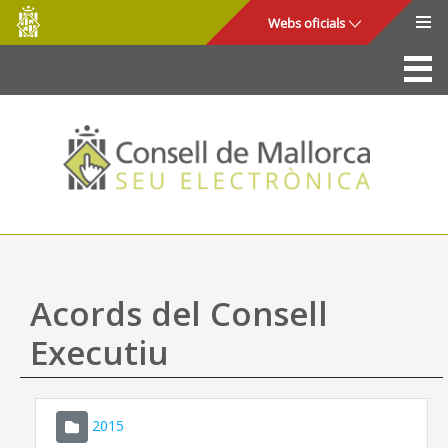
Consell
Salta al contingut principal
Webs oficials
de
Mallorca
La Seu
Consell de Mallorca
Accés i seguretat
Utilitats
Tràmits i serveis
Acords del Consell
Mapa web
Executiu
Ajuda
2015