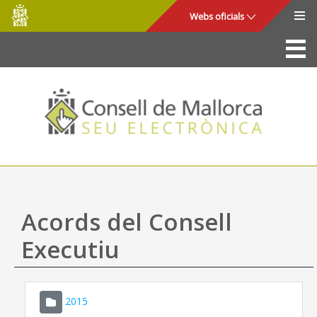
Consell
Salta al contingut principal
Webs oficials
de
Mallorca
La Seu
Consell de Mallorca
Accés i seguretat
Utilitats
Tràmits i serveis
Acords del Consell
Mapa web
Executiu
Ajuda
2015