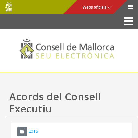
Consell
Salta al contingut principal
Webs oficials
de
Mallorca
La Seu
Consell de Mallorca
Accés i seguretat
Utilitats
Tràmits i serveis
Acords del Consell
Mapa web
Executiu
Ajuda
2015