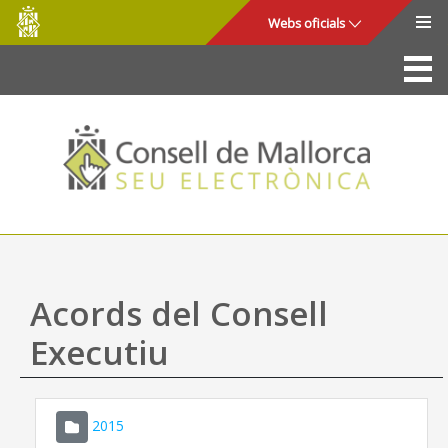
Consell
Salta al contingut principal
Webs oficials
de
Mallorca
La Seu
Consell de Mallorca
Accés i seguretat
Utilitats
Tràmits i serveis
Acords del Consell
Mapa web
Executiu
Ajuda
2015