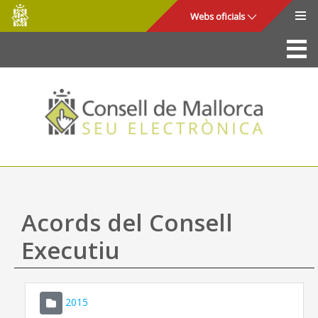
Consell
Salta al contingut principal
Webs oficials
de
Mallorca
La Seu
Consell de Mallorca
Accés i seguretat
Utilitats
Tràmits i serveis
Acords del Consell
Mapa web
Executiu
Ajuda
2015