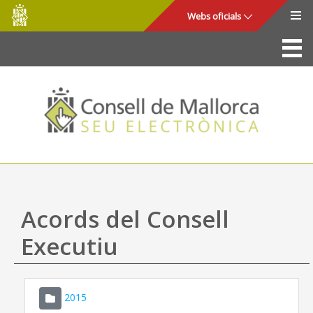
Consell
Salta al contingut principal
Webs oficials
de
Mallorca
La Seu
Consell de Mallorca
Accés i seguretat
Utilitats
Tràmits i serveis
Acords del Consell
Mapa web
Executiu
Ajuda
2015