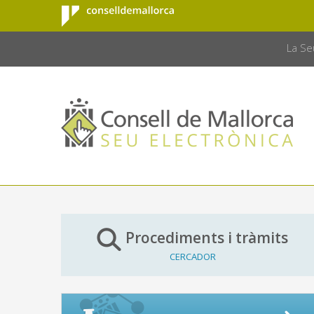
Consell de
Salta al contingut principal
CONSELL 
Mallorca
La Se
Procediments i tràmits
CERCADOR