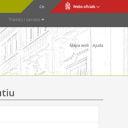
CA
ES
Webs oficials
SPARÈNCIA
Tràmits i serveis
Mapa web
Ajuda
utiu