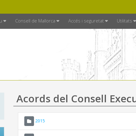
DE MALLORCA
MALLORCA.ES
TRAN
SEU ELECTRÒNICA
u
Consell de Mallorca
Accés i seguretat
Utilitats
Acords del Consell Exec
2015