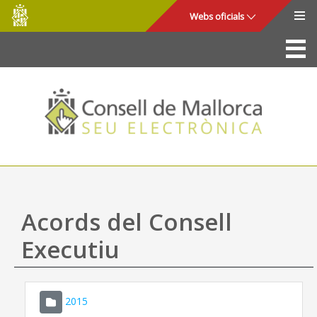
Consell
Salta al contingut principal
Webs oficials
de
Mallorca
La Seu
Consell de Mallorca
Accés i seguretat
Utilitats
Tràmits i serveis
Acords del Consell
Mapa web
Executiu
Ajuda
2015