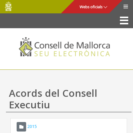
Consell
Salta al contingut principal
Webs oficials
de
Mallorca
La Seu
Consell de Mallorca
Accés i seguretat
Utilitats
Tràmits i serveis
Acords del Consell
Mapa web
Executiu
Ajuda
2015