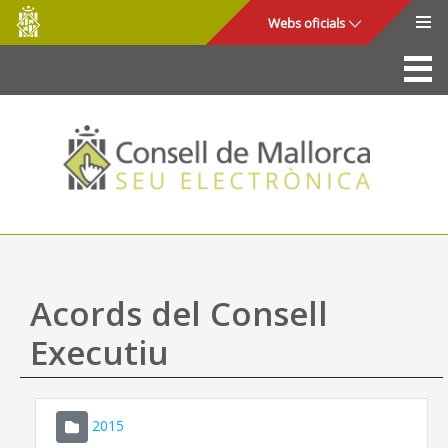
Consell
Salta al contingut principal
Webs oficials
de
Mallorca
La Seu
Consell de Mallorca
Accés i seguretat
Utilitats
Tràmits i serveis
Acords del Consell
Mapa web
Executiu
Ajuda
2015