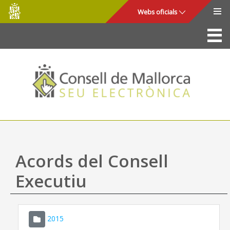
Consell
Salta al contingut principal
Webs oficials
de
Mallorca
La Seu
Consell de Mallorca
Accés i seguretat
Utilitats
Tràmits i serveis
Acords del Consell
Mapa web
Executiu
Ajuda
2015