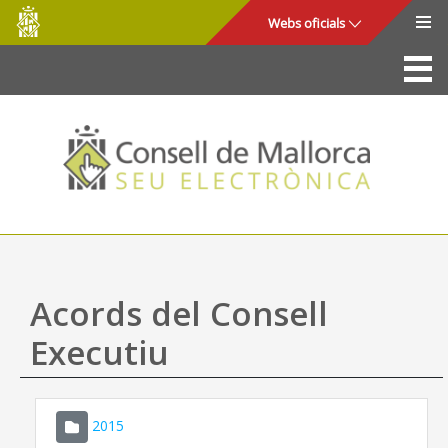
Consell
Salta al contingut principal
Webs oficials
de
Mallorca
La Seu
Consell de Mallorca
Accés i seguretat
Utilitats
Tràmits i serveis
Acords del Consell
Mapa web
Executiu
Ajuda
2015