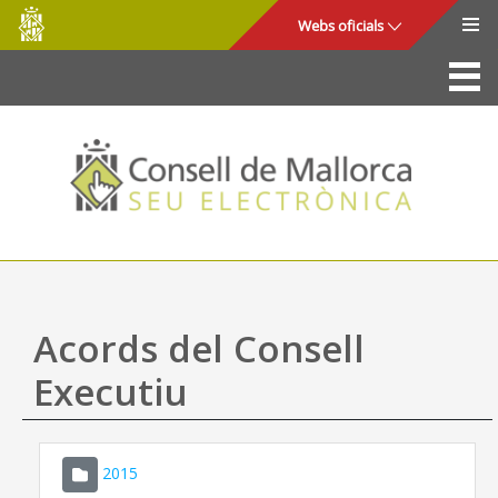
Consell
Salta al contingut principal
Webs oficials
de
Mallorca
La Seu
Consell de Mallorca
Accés i seguretat
Utilitats
Tràmits i serveis
Acords del Consell
Mapa web
Executiu
Ajuda
2015