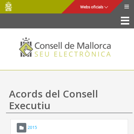
Consell
Salta al contingut principal
Webs oficials
de
Mallorca
La Seu
Consell de Mallorca
Accés i seguretat
Utilitats
Tràmits i serveis
Acords del Consell
Mapa web
Executiu
Ajuda
2015