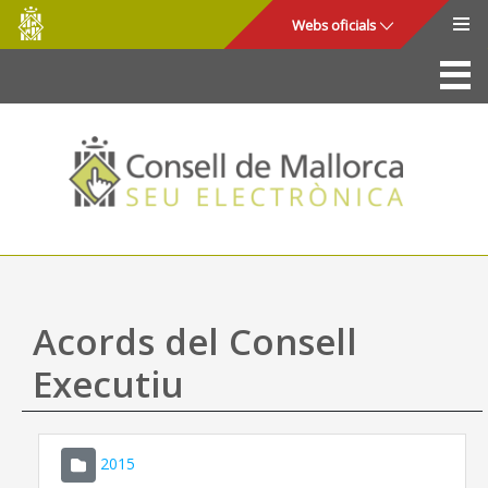
Consell
Salta al contingut principal
Webs oficials
de
Mallorca
La Seu
Consell de Mallorca
Accés i seguretat
Utilitats
Tràmits i serveis
Acords del Consell
Mapa web
Executiu
Ajuda
2015