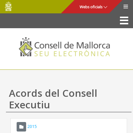
Consell
Salta al contingut principal
Webs oficials
de
Mallorca
La Seu
Consell de Mallorca
Accés i seguretat
Utilitats
Tràmits i serveis
Acords del Consell
Mapa web
Executiu
Ajuda
2015