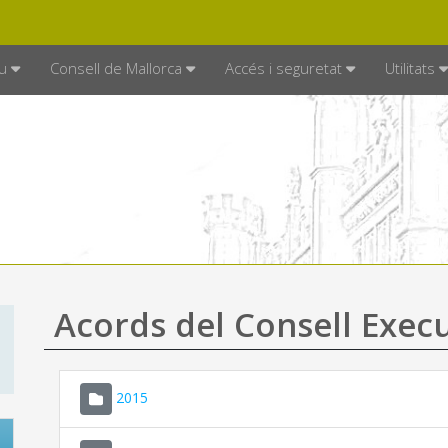
DE MALLORCA
MALLORCA.ES
TRAN
SEU ELECTRÒNICA
u
Consell de Mallorca
Accés i seguretat
Utilitats
Acords del Consell Exec
2015