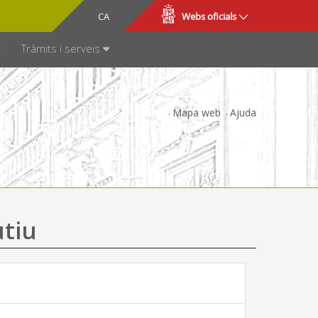
CA
ES
Webs oficials
SPARÈNCIA
Tràmits i serveis
Mapa web
Ajuda
utiu