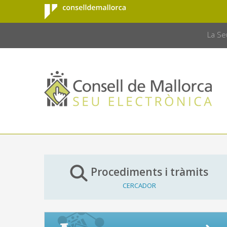
Consell de
Salta al contingut principal
CONSELL 
Mallorca
La Se
Procediments i tràmits
CERCADOR