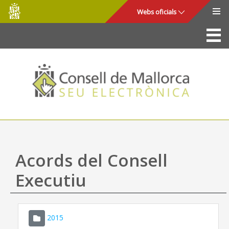
Consell
Salta al contingut principal
Webs oficials
de
Mallorca
La Seu
Consell de Mallorca
Accés i seguretat
Utilitats
Tràmits i serveis
Acords del Consell
Mapa web
Executiu
Ajuda
2015