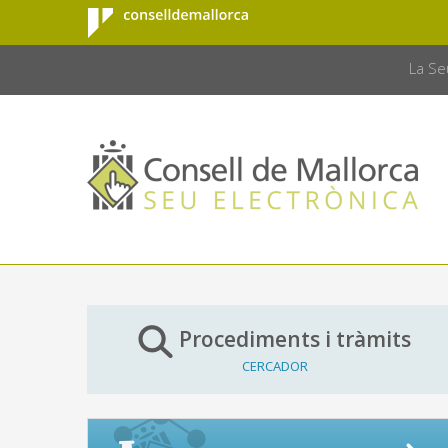
Consell de
Salta al contingut principal
CONSELL 
Mallorca
La Se
Procediments i tràmits
CERCADOR