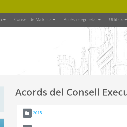
DE MALLORCA
MALLORCA.ES
TRAN
SEU ELECTRÒNICA
u
Consell de Mallorca
Accés i seguretat
Utilitats
Acords del Consell Exec
2015