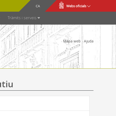
CA
ES
Webs oficials
SPARÈNCIA
Tràmits i serveis
Mapa web
Ajuda
utiu