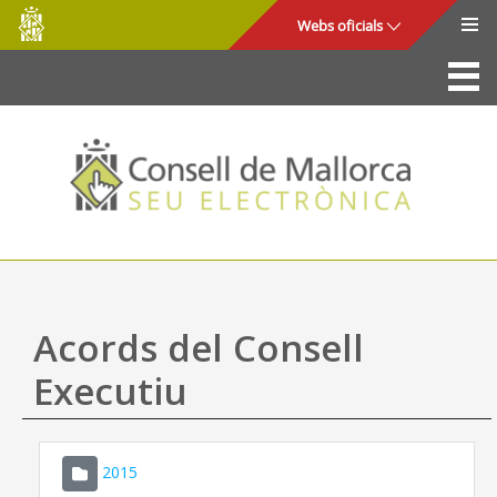
Consell
Salta al contingut principal
Webs oficials
de
Mallorca
La Seu
Consell de Mallorca
Accés i seguretat
Utilitats
Tràmits i serveis
Acords del Consell
Mapa web
Executiu
Ajuda
2015