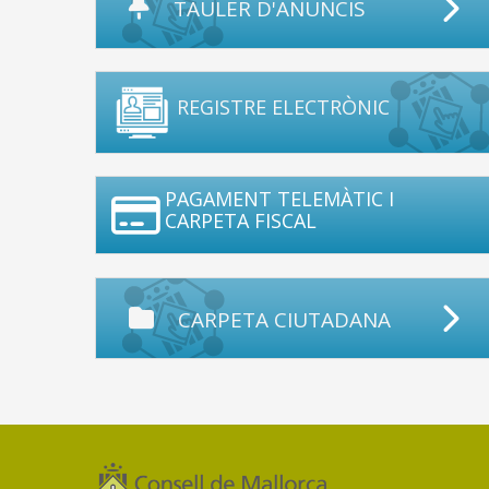
TAULER D'ANUNCIS
REGISTRE ELECTRÒNIC
PAGAMENT TELEMÀTIC I
CARPETA FISCAL
CARPETA CIUTADANA