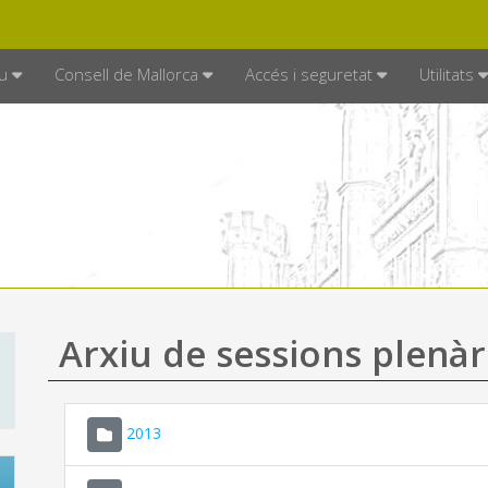
DE MALLORCA
MALLORCA.ES
TRAN
SEU ELECTRÒNICA
u
Consell de Mallorca
Accés i seguretat
Utilitats
Arxiu de sessions plenàr
2013