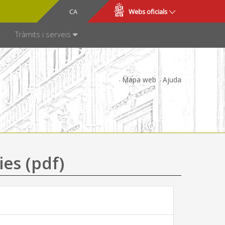
CA
ES
Webs oficials
SPARÈNCIA
Tràmits i serveis
Mapa web
Ajuda
ies (pdf)