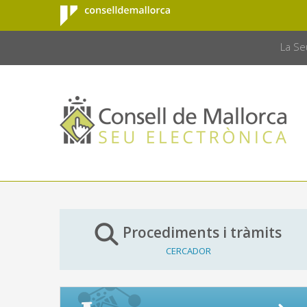
Consell de
Salta al contingut principal
CONSELL 
Mallorca
La Se
Procediments i tràmits
CERCADOR