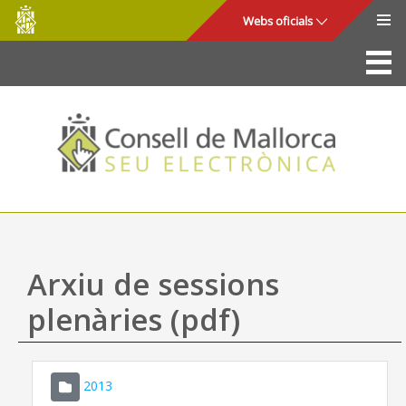
Consell
Salta al contingut principal
Webs oficials
de
Mallorca
La Seu
Consell de Mallorca
Accés i seguretat
Utilitats
Tràmits i serveis
Arxiu de sessions
Mapa web
plenàries (pdf)
Ajuda
2013
CONSELL DE MALLORCA