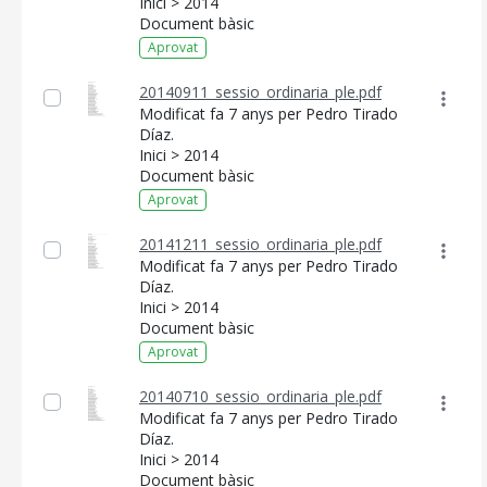
Inici > 2014
Document bàsic
Aprovat
CONSELL DE MALLORCA
20140911_sessio_ordinaria_ple.pdf
Modificat fa 7 anys per Pedro Tirado
SEU ELECTRÒNICA
Díaz.
Inici > 2014
MALLORCA.ES
Document bàsic
Aprovat
TRANSPARÈNCIA
20141211_sessio_ordinaria_ple.pdf
Modificat fa 7 anys per Pedro Tirado
Díaz.
Inici > 2014
Document bàsic
Aprovat
20140710_sessio_ordinaria_ple.pdf
Modificat fa 7 anys per Pedro Tirado
Díaz.
Inici > 2014
Document bàsic