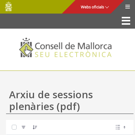
Consell
Salta al contingut principal
Webs oficials
de
Mallorca
La Seu
Consell de Mallorca
Accés i seguretat
Utilitats
Tràmits i serveis
Arxiu de sessions
Mapa web
plenàries (pdf)
Ajuda
0 de 19 Articles seleccionats