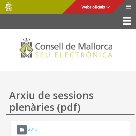
Consell
Salta al contingut principal
Webs oficials
de
Mallorca
La Seu
Consell de Mallorca
Accés i seguretat
Utilitats
Tràmits i serveis
Arxiu de sessions
Mapa web
plenàries (pdf)
Ajuda
2013
CONSELL DE MALLORCA