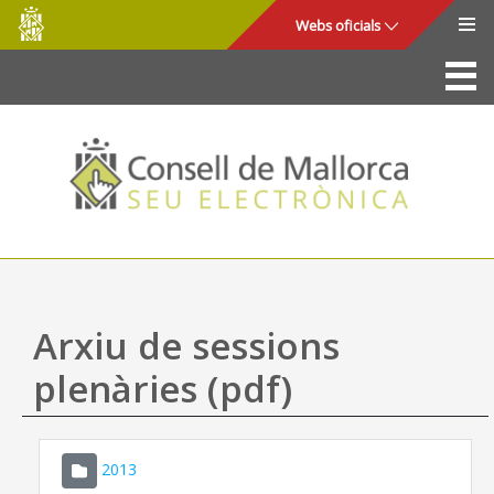
Consell
Salta al contingut principal
Webs oficials
de
Mallorca
La Seu
Consell de Mallorca
Accés i seguretat
Utilitats
Tràmits i serveis
Arxiu de sessions
Mapa web
plenàries (pdf)
Ajuda
2013
CONSELL DE MALLORCA