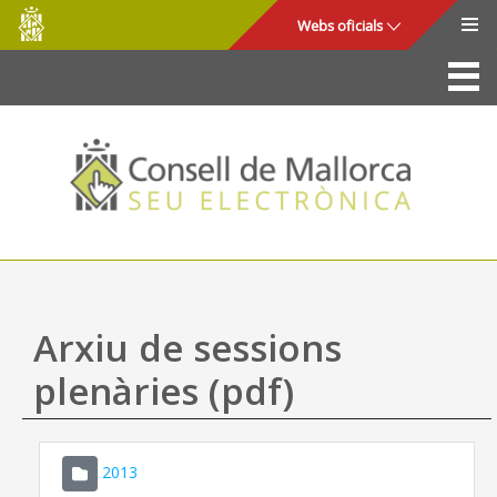
Consell
Salta al contingut principal
Webs oficials
de
Mallorca
La Seu
Consell de Mallorca
Accés i seguretat
Utilitats
Tràmits i serveis
Arxiu de sessions
Mapa web
plenàries (pdf)
Ajuda
2013
CONSELL DE MALLORCA